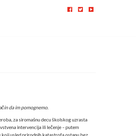
 način da im pomognemo.
roba, za siromašnu decu školskog uzrasta
tvena intervencija ili lečenje – putem
koji usled prirodnih katastrofa ostanu bez