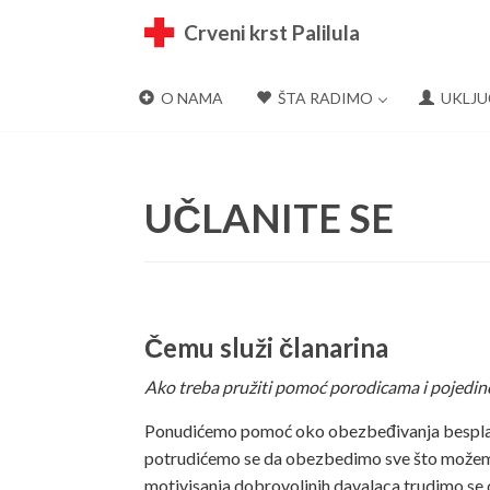
Menu
Crveni krst Palilula
O NAMA
ŠTA RADIMO
UKLJU
Skip
to
content
UČLANITE SE
Čemu služi članarina
Ako treba pružiti pomoć porodicama i pojedin
Ponudićemo pomoć oko obezbeđivanja besplatn
potrudićemo se da obezbedimo sve što možemo k
motivisanja dobrovoljnih davalaca trudimo se