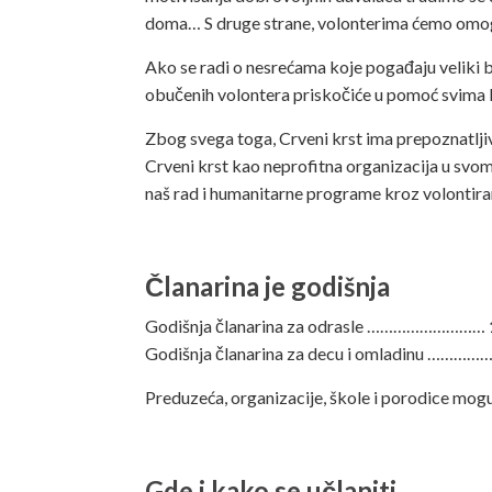
doma… S druge strane, volonterima ćemo omogu
Ako se radi o nesrećama koje pogađaju veliki br
obučenih volontera priskočiće u pomoć svima 
Zbog svega toga, Crveni krst ima prepoznatljiv
Crveni krst kao neprofitna organizacija u svom
naš rad i humanitarne programe kroz volontiranje
Članarina je godišnja
Godišnja članarina za odrasle ………………………
Godišnja članarina za decu i omladinu ………
Preduzeća, organizacije, škole i porodice mogu
Gde i kako se učlaniti