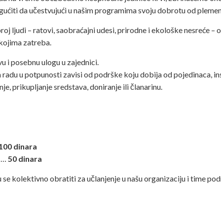
ćiti da učestvujući u našim programima svoju dobrotu od plemenit
oj ljudi – ratovi, saobraćajni udesi, prirodne i ekološke nesreće – 
kojima zatreba.
u i posebnu ulogu u zajednici.
 radu u potpunosti zavisi od podrške koju dobija od pojedinaca, in
, prikupljanje sredstava, doniranje ili članarinu.
100 dinara
………
50 dinara
 se kolektivno obratiti za učlanjenje u našu organizaciju i time po