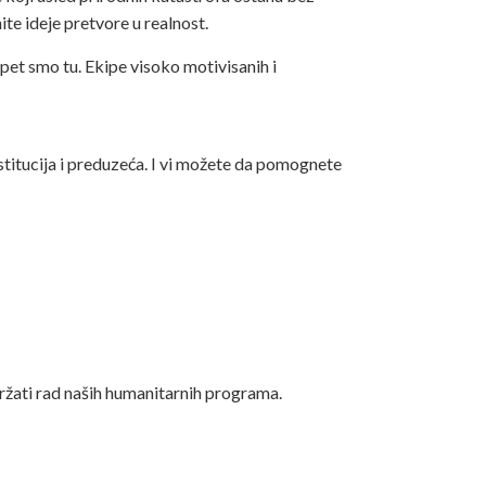
e ideje pretvore u realnost.
opet smo tu. Ekipe visoko motivisanih i
stitucija i preduzeća. I vi možete da pomognete
držati rad naših humanitarnih programa.