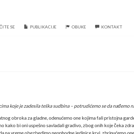
ČITE SE
PUBLIKACIJE
OBUKE
KONTAKT
cima koje je zadesila teška sudbina – potrudićemo se da nađemo
og obroka za gladne, odenućemo one kojima fali pristojna garde
ako bi oni uspešno savladali gradivo, zbog onih koje čeka zdravs
 da na vreme obezbedimo neophodne jedinice krvi, zbrinućemo one 