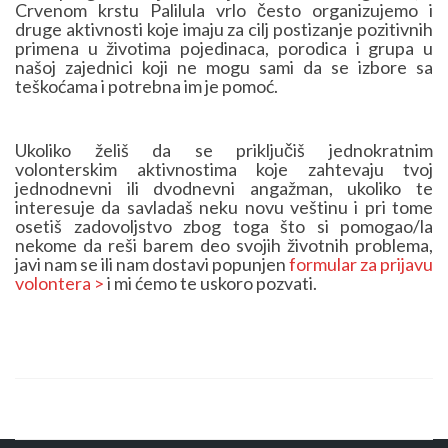
Crvenom krstu Palilula vrlo često organizujemo i
druge aktivnosti koje imaju za cilj postizanje pozitivnih
primena u životima pojedinaca, porodica i grupa u
našoj zajednici koji ne mogu sami da se izbore sa
teškoćama i potrebna im je pomoć.
Ukoliko želiš da se priključiš jednokratnim
volonterskim aktivnostima koje zahtevaju tvoj
jednodnevni ili dvodnevni angažman, ukoliko te
interesuje da savladaš neku novu veštinu i pri tome
osetiš zadovoljstvo zbog toga što si pomogao/la
nekome da reši barem deo svojih životnih problema,
javi nam se ili nam dostavi popunjen
formular za prijavu
volontera >
i mi ćemo te uskoro pozvati.