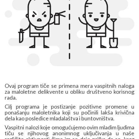
Ovaj program tiče se primena mera vaspitnih naloga
za maloletne delikvente u obliku društveno korisnog
rada.
Cilj programa je postizanje pozitivne promene u
ponašanju maloletnika koji su počinili lakša krivična
dela kao posledice mladalaštva i buntovništva.
Vaspitni nalozi koje omogućujemo ovim mladim ljudima
tiču se njihovog anonimnog uključivanja u naše
različite aktivnosti čime im se daje prilka da se, kroz