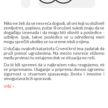
Niko ne želi da se nesreća dogodi, ali oni koji su doživeli
zemljotres, poplavu, požar ili oružani sukob znaju da se
događaju iznenada i da mogu biti siloviti a posledice -
ozbiljne. Ipak, takve posledice se u određenoj meri
mogu sprečiti ukoliko se na vreme misli o njima.
U slučaju ovakvih katastofa Crveni krst ima zadatak da
pruži pomoć ugroženima. Na mesto nesreće stižemo
među prvima i tu ostajemo dok se situacija ne reši.
Da bi bili spremni da u najkraćem roku reagujemo, mi
se pripremamo. Ulaganje u pripremu donosi ogromnu
sigurnost u stvarnom spasavanju života i imovine i
omogućava brži oporavak.
VIŠE >