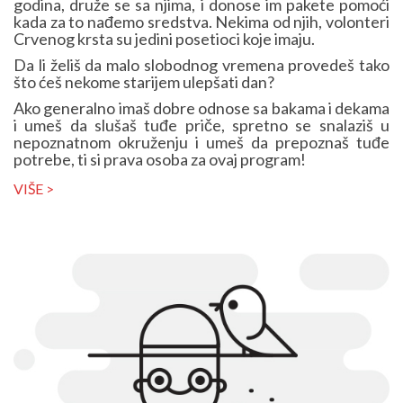
godina, druže se sa njima, i donose im pakete pomoći
kada za to nađemo sredstva. Nekima od njih, volonteri
Crvenog krsta su jedini posetioci koje imaju.
Da li želiš da malo slobodnog vremena provedeš tako
što ćeš nekome starijem ulepšati dan?
Ako generalno imaš dobre odnose sa bakama i dekama
i umeš da slušaš tuđe priče, spretno se snalaziš u
nepoznatnom okruženju i umeš da prepoznaš tuđe
potrebe, ti si prava osoba za ovaj program!
VIŠE >