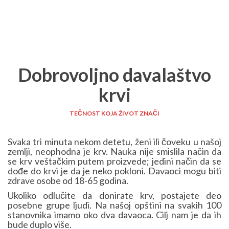
Dobrovoljno davalaštvo
krvi
TEČNOST KOJA ŽIVOT ZNAČI
Svaka tri minuta nekom detetu, ženi ili čoveku u našoj
zemlji, neophodna je krv. Nauka nije smislila način da
se krv veštačkim putem proizvede; jedini način da se
dođe do krvi je da je neko pokloni. Davaoci mogu biti
zdrave osobe od 18-65 godina.
Ukoliko odlučite da donirate krv, postajete deo
posebne grupe ljudi. Na našoj opštini na svakih 100
stanovnika imamo oko dva davaoca. Cilj nam je da ih
bude duplo više.