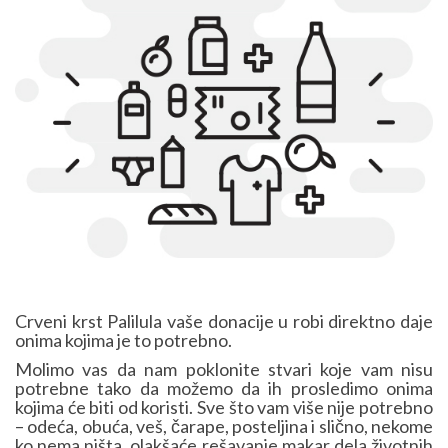
Crveni krst Palilula vaše donacije u robi direktno daje
onima kojima je to potrebno.
Molimo vas da nam poklonite stvari koje vam nisu
potrebne tako da možemo da ih prosledimo onima
kojima će biti od koristi. Sve što vam više nije potrebno
– odeća, obuća, veš, čarape, posteljina i slično, nekome
ko nema ništa, olakšaće rešavanje makar dela životnih