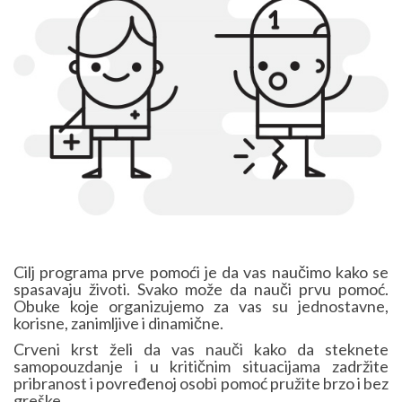
Cilj programa prve pomoći je da vas naučimo kako se
spasavaju životi. Svako može da nauči prvu pomoć.
Obuke koje organizujemo za vas su jednostavne,
korisne, zanimljive i dinamične.
Crveni krst želi da vas nauči kako da steknete
samopouzdanje i u kritičnim situacijama zadržite
pribranost i povređenoj osobi pomoć pružite brzo i bez
greške.