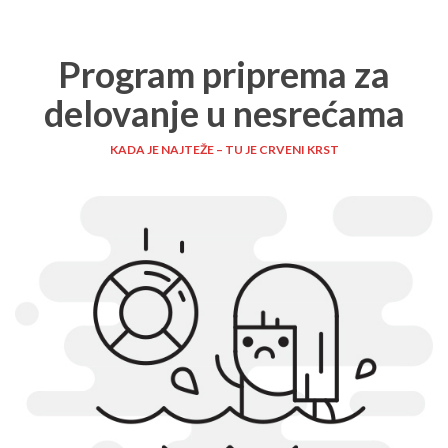
Program priprema za
delovanje u nesrećama
KADA JE NAJTEŽE – TU JE CRVENI KRST