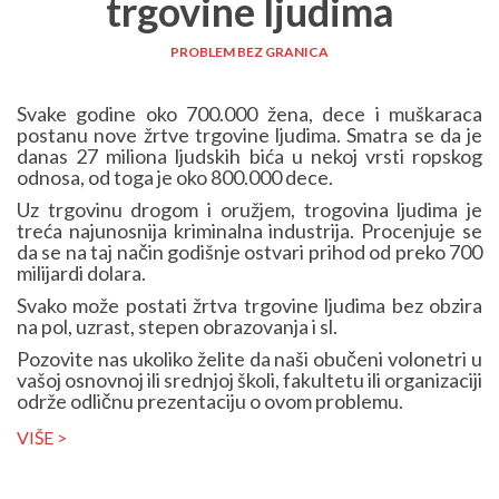
trgovine ljudima
PROBLEM BEZ GRANICA
Svake godine oko 700.000 žena, dece i muškaraca
postanu nove žrtve trgovine ljudima. Smatra se da je
danas 27 miliona ljudskih bića u nekoj vrsti ropskog
odnosa, od toga je oko 800.000 dece.
Uz trgovinu drogom i oružjem, trogovina ljudima je
treća najunosnija kriminalna industrija. Procenjuje se
da se na taj način godišnje ostvari prihod od preko 700
milijardi dolara.
Svako može postati žrtva trgovine ljudima bez obzira
na pol, uzrast, stepen obrazovanja i sl.
Pozovite nas ukoliko želite da naši obučeni volonetri u
vašoj osnovnoj ili srednjoj školi, fakultetu ili organizaciji
održe odličnu prezentaciju o ovom problemu.
VIŠE >