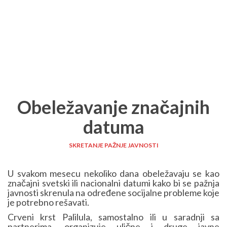
Obeležavanje značajnih
datuma
SKRETANJE PAŽNJE JAVNOSTI
U svakom mesecu nekoliko dana obeležavaju se kao
značajni svetski ili nacionalni datumi kako bi se pažnja
javnosti skrenula na određene socijalne probleme koje
je potrebno rešavati.
Crveni krst Palilula, samostalno ili u saradnji sa
partnerima, organizuje ulične i druge javne