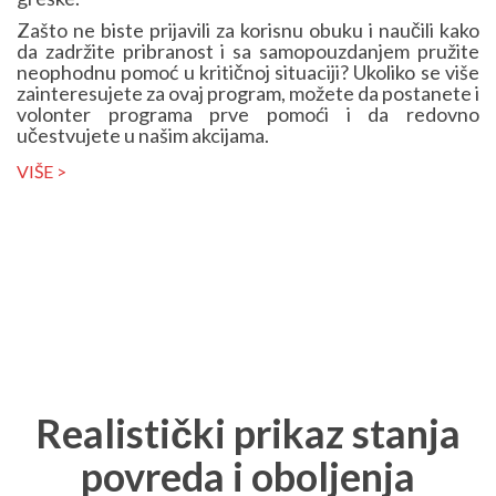
Zašto ne biste prijavili za korisnu obuku i naučili kako
da zadržite pribranost i sa samopouzdanjem pružite
neophodnu pomoć u kritičnoj situaciji? Ukoliko se više
zainteresujete za ovaj program, možete da postanete i
volonter programa prve pomoći i da redovno
učestvujete u našim akcijama.
VIŠE >
Realistički prikaz stanja
povreda i oboljenja