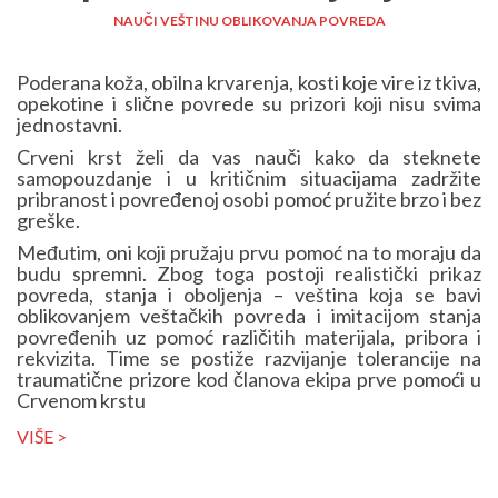
NAUČI VEŠTINU OBLIKOVANJA POVREDA
Poderana koža, obilna krvarenja, kosti koje vire iz tkiva,
opekotine i slične povrede su prizori koji nisu svima
jednostavni.
Crveni krst želi da vas nauči kako da steknete
samopouzdanje i u kritičnim situacijama zadržite
pribranost i povređenoj osobi pomoć pružite brzo i bez
greške.
Međutim, oni koji pružaju prvu pomoć na to moraju da
budu spremni. Zbog toga postoji realistički prikaz
povreda, stanja i oboljenja – veština koja se bavi
oblikovanjem veštačkih povreda i imitacijom stanja
povređenih uz pomoć različitih materijala, pribora i
rekvizita. Time se postiže razvijanje tolerancije na
traumatične prizore kod članova ekipa prve pomoći u
Crvenom krstu
VIŠE >