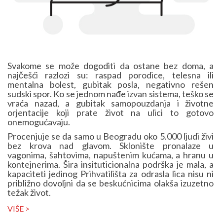
Svakome se može dogoditi da ostane bez doma, a
najčešći razlozi su: raspad porodice, telesna ili
mentalna bolest, gubitak posla, negativno rešen
sudski spor. Ko se jednom nađe izvan sistema, teško se
vraća nazad, a gubitak samopouzdanja i životne
orjentacije koji prate život na ulici to gotovo
onemogućavaju.
Procenjuje se da samo u Beogradu oko 5.000 ljudi živi
bez krova nad glavom. Sklonište pronalaze u
vagonima, šahtovima, napuštenim kućama, a hranu u
kontejnerima. Šira insituticionalna podrška je mala, a
kapaciteti jedinog Prihvatilišta za odrasla lica nisu ni
približno dovoljni da se beskućnicima olakša izuzetno
težak život.
VIŠE >